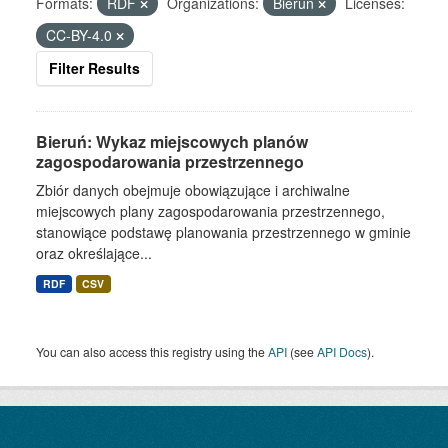
Formats:
RDF
Organizations:
Bieruń
Licenses:
CC-BY-4.0
Filter Results
Bieruń: Wykaz miejscowych planów
zagospodarowania przestrzennego
Zbiór danych obejmuje obowiązujące i archiwalne
miejscowych plany zagospodarowania przestrzennego,
stanowiące podstawę planowania przestrzennego w gminie
oraz określające...
RDF
CSV
You can also access this registry using the
API
(see
API Docs
).