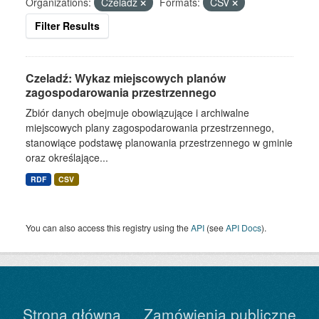
Organizations:
Czeladź
Formats:
CSV
Filter Results
Czeladź: Wykaz miejscowych planów
zagospodarowania przestrzennego
Zbiór danych obejmuje obowiązujące i archiwalne
miejscowych plany zagospodarowania przestrzennego,
stanowiące podstawę planowania przestrzennego w gminie
oraz określające...
RDF
CSV
You can also access this registry using the
API
(see
API Docs
).
Strona główna
Zamówienia publiczne