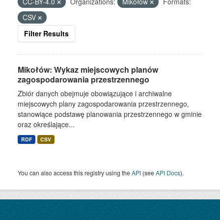
CC-BY-4.0
Organizations:
Mikołów
Formats:
CSV
Filter Results
Mikołów: Wykaz miejscowych planów
zagospodarowania przestrzennego
Zbiór danych obejmuje obowiązujące i archiwalne
miejscowych plany zagospodarowania przestrzennego,
stanowiące podstawę planowania przestrzennego w gminie
oraz określające...
RDF
CSV
You can also access this registry using the
API
(see
API Docs
).