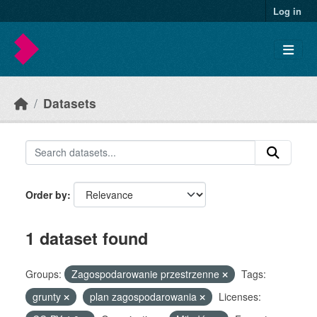
Skip to main content
Log in
Datasets
Order by
1 dataset found
Groups:
Zagospodarowanie przestrzenne
Tags:
grunty
plan zagospodarowania
Licenses: