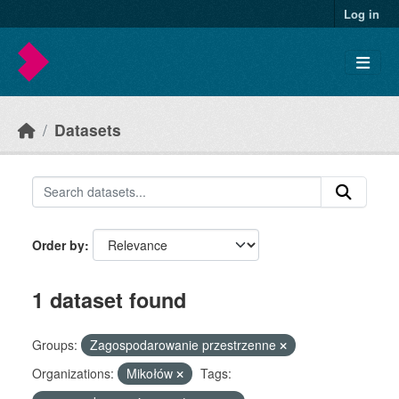
Skip to main content
Log in
Datasets
Order by
1 dataset found
Groups:
Zagospodarowanie przestrzenne
Organizations:
Mikołów
Tags: