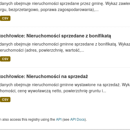
 danych obejmuje nieruchomości sprzedane przez gminę. Wykaz zawiera
argu, bezprzetargowo, poprawa zagospodarowania),...
CSV
tochłowice: Nieruchomości sprzedane z bonifikatą
 danych obejmuje nieruchomości gminne sprzedane z bonifikatą. Wykaz 
ieruchomości (adres, powierzchnię, wartość,...
CSV
tochłowice: Nieruchomości na sprzedaż
 danych obejmuje nieruchomości gminne wystawione na sprzedaż. Wykaz
homości, cenę wywoławczą netto, powierzchnię gruntu i...
CSV
 also access this registry using the
API
(see
API Docs
).