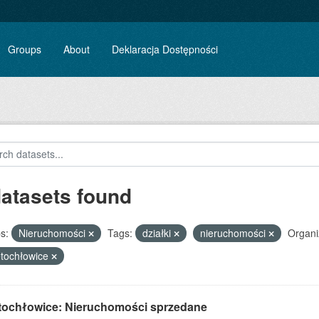
Groups
About
Deklaracja Dostępności
datasets found
s:
Nieruchomości
Tags:
działki
nieruchomości
Organi
tochłowice
tochłowice: Nieruchomości sprzedane