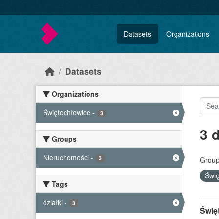
Skip to main content
Datasets
Organizations
Datasets
Organizations
Świętochłowice
-
3
3 
Groups
Nieruchomości
-
3
Group
Świę
Tags
działki
-
3
Świę