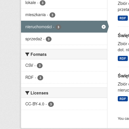
lokale
-
Zbiór
3
przet
mieszkania
-
3
RDF
nieruchomości
-
3
Świę
sprzedaż
-
3
Zbiór
dot. n
Formats
RDF
CSV
-
3
Świę
RDF
-
3
Zbiór
nieruc
Licenses
RDF
CC-BY-4.0
-
3
You can