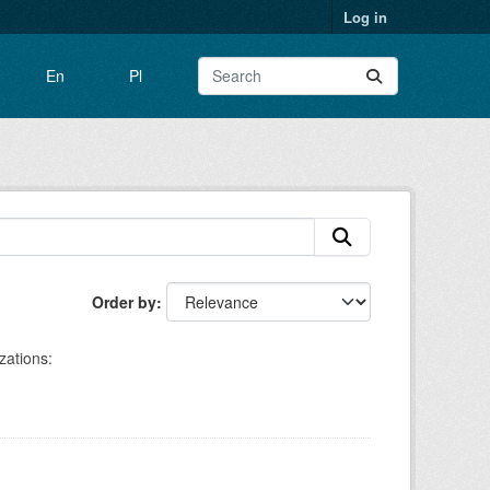
Log in
En
Pl
Order by
zations: