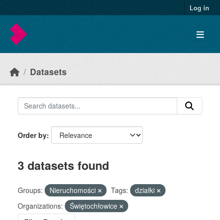
Skip to main content
Log in
Datasets
Order by
3 datasets found
Groups:
Nieruchomości
Tags:
działki
Organizations:
Świętochłowice