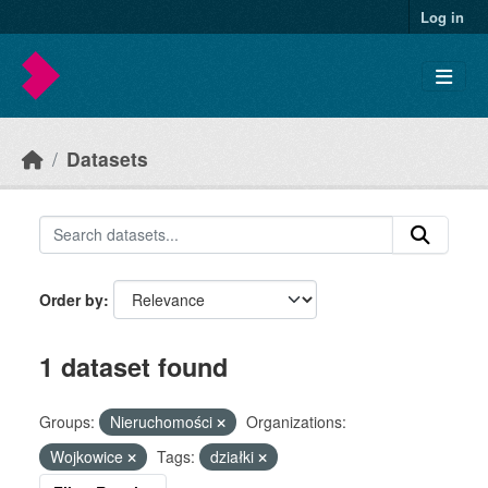
Skip to main content
Log in
Datasets
Order by
1 dataset found
Groups:
Nieruchomości
Organizations:
Wojkowice
Tags:
działki