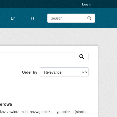
Log in
En
Pl
Order by
werowa
kaz zawiera m.in. nazwę obiektu, typ obiektu (stacja