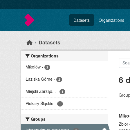
Skip to main content
Datasets
Organizations
Datasets
Organizations
Mikołów
-
2
6 
Łaziska Górne
-
2
Miejski Zarząd...
-
1
Group
Piekary Śląskie
-
1
Miko
Groups
Zbiór 