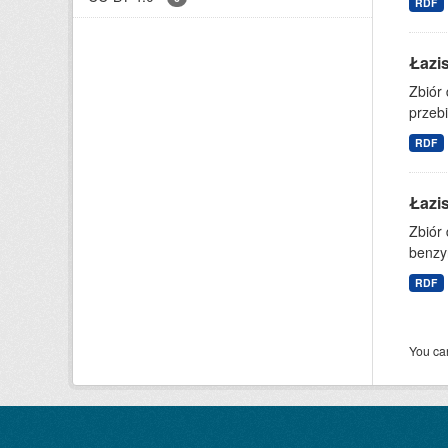
RDF
Łazis
Zbiór
przebi
RDF
Łazi
Zbiór 
benzy
RDF
You can