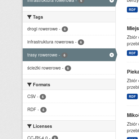
Infrastruktura rowerowa
-
benzy
6
RDF
Tags
Miejs
drogi rowerowe
-
6
Zbiór
infrastruktura rowerowa
-
6
przebi
RDF
trasy rowerowe
-
6
ścieżki rowerowe
-
6
Pieka
Zbiór
Formats
przebi
CSV
-
RDF
6
RDF
-
6
Mikoł
Zbiór
Licenses
przebi
CC-BY-4.0
-
6