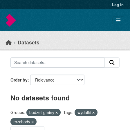
Skip to main content
Log in
Datasets
Order by
No datasets found
Groups:
budzet-gminy
Tags:
wydatki
rozchody