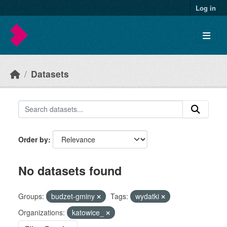
Skip to main content
Log in
Datasets
Order by
No datasets found
Groups:
budzet-gminy
Tags:
wydatki
Organizations:
katowice_