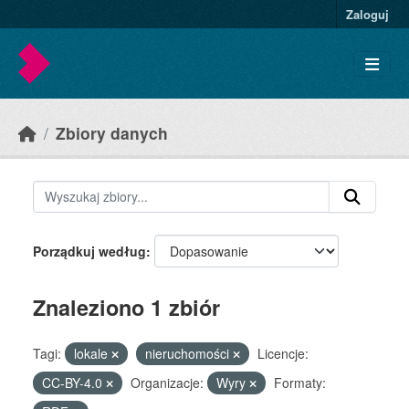
Skip to main content
Zaloguj
Zbiory danych
Porządkuj według
Znaleziono 1 zbiór
Tagi:
lokale
nieruchomości
Licencje:
CC-BY-4.0
Organizacje:
Wyry
Formaty: