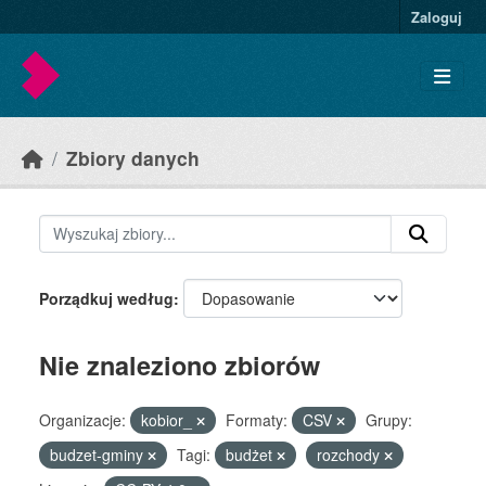
Skip to main content
Zaloguj
Zbiory danych
Porządkuj według
Nie znaleziono zbiorów
Organizacje:
kobior_
Formaty:
CSV
Grupy:
budzet-gminy
Tagi:
budżet
rozchody