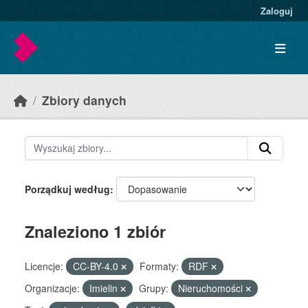
Skip to main content
Zaloguj
Zbiory danych
Porządkuj według
Znaleziono 1 zbiór
Licencje:
CC-BY-4.0
Formaty:
RDF
Organizacje:
Imielin
Grupy:
Nieruchomości