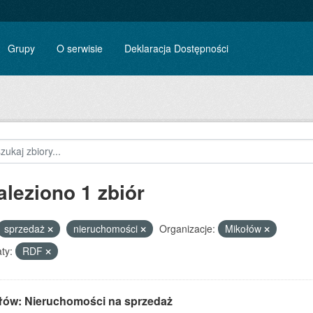
Grupy
O serwisie
Deklaracja Dostępności
aleziono 1 zbiór
sprzedaż
nieruchomości
Organizacje:
Mikołów
ty:
RDF
łów: Nieruchomości na sprzedaż