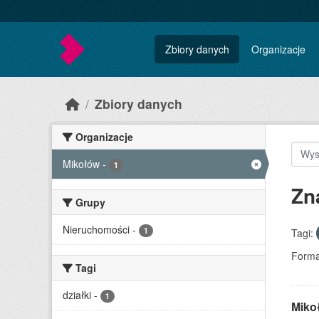
Skip to main content
Zbiory danych
Organizacje
Zbiory danych
Organizacje
Mikołów
-
1
Zn
Grupy
Nieruchomości
-
1
Tagi:
Forma
Tagi
działki
-
1
Miko