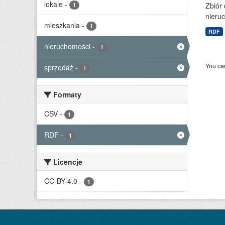
lokale
-
Zbiór
1
nieruc
mieszkania
-
1
RDF
nieruchomości
-
1
You can
sprzedaż
-
1
Formaty
CSV
-
1
RDF
-
1
Licencje
CC-BY-4.0
-
1