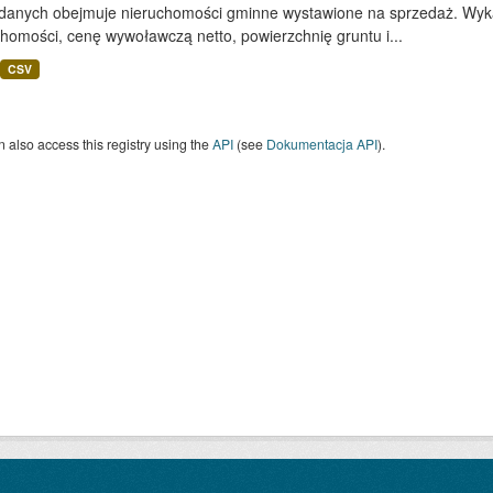
 danych obejmuje nieruchomości gminne wystawione na sprzedaż. Wykaz
homości, cenę wywoławczą netto, powierzchnię gruntu i...
CSV
 also access this registry using the
API
(see
Dokumentacja API
).