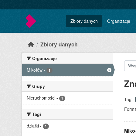
Skip to main content
Zbiory danych
Organizacje
Zbiory danych
Organizacje
Mikołów
-
1
Zn
Grupy
Nieruchomości
-
1
Tagi:
Forma
Tagi
działki
-
1
Miko