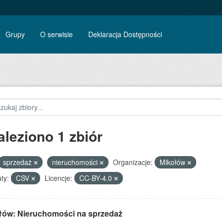
Grupy
O serwisie
Deklaracja Dostępności
aleziono 1 zbiór
sprzedaż
nieruchomości
Organizacje:
Mikołów
ty:
CSV
Licencje:
CC-BY-4.0
łów: Nieruchomości na sprzedaż