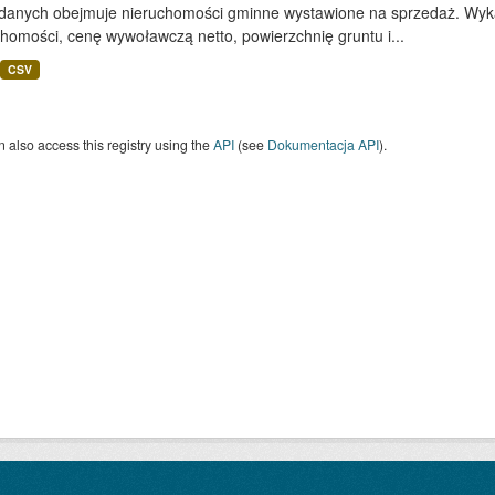
 danych obejmuje nieruchomości gminne wystawione na sprzedaż. Wykaz
homości, cenę wywoławczą netto, powierzchnię gruntu i...
CSV
 also access this registry using the
API
(see
Dokumentacja API
).