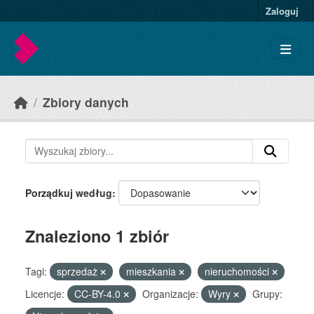
Skip to main content
Zaloguj
Zbiory danych
Porządkuj według
Znaleziono 1 zbiór
Tagi:
sprzedaż
mieszkania
nieruchomości
Licencje:
CC-BY-4.0
Organizacje:
Wyry
Grupy: