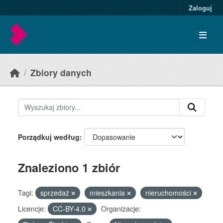
Skip to main content
Zaloguj
Zbiory danych
Porządkuj według
Znaleziono 1 zbiór
Tagi:
sprzedaż
mieszkania
nieruchomości
Licencje:
CC-BY-4.0
Organizacje: