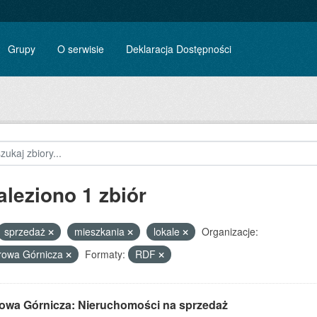
Grupy
O serwisie
Deklaracja Dostępności
aleziono 1 zbiór
sprzedaż
mieszkania
lokale
Organizacje:
rowa Górnicza
Formaty:
RDF
owa Górnicza: Nieruchomości na sprzedaż