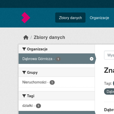
Skip to main content
Zbiory danych
Organizacje
Zbiory danych
Organizacje
Dąbrowa Górnicza
-
1
Zn
Grupy
Nieruchomości
-
1
Tagi:
Dąb
Tagi
działki
-
1
Dąbr