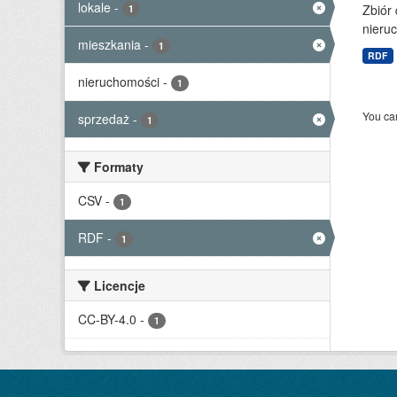
lokale
-
Zbiór
1
nieruc
mieszkania
-
1
RDF
nieruchomości
-
1
You can
sprzedaż
-
1
Formaty
CSV
-
1
RDF
-
1
Licencje
CC-BY-4.0
-
1