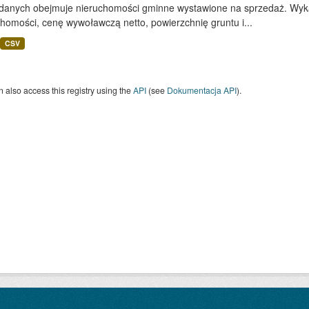
 danych obejmuje nieruchomości gminne wystawione na sprzedaż. Wykaz
homości, cenę wywoławczą netto, powierzchnię gruntu i...
CSV
 also access this registry using the
API
(see
Dokumentacja API
).