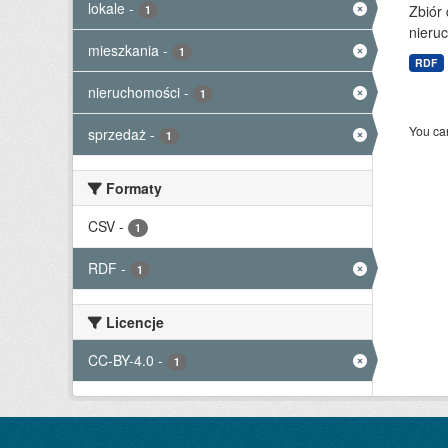
lokale
-
Zbiór
1
nieruc
mieszkania
-
1
RDF
nieruchomości
-
1
You can
sprzedaż
-
1
Formaty
CSV
-
1
RDF
-
1
Licencje
CC-BY-4.0
-
1