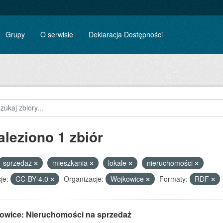
Grupy
O serwisie
Deklaracja Dostępności
aleziono 1 zbiór
sprzedaż
mieszkania
lokale
nieruchomości
je:
CC-BY-4.0
Organizacje:
Wojkowice
Formaty:
RDF
owice: Nieruchomości na sprzedaż