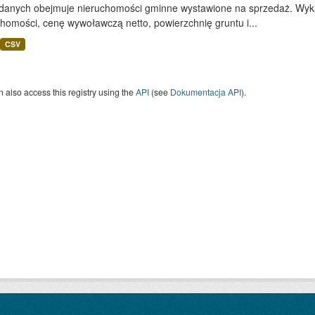
 danych obejmuje nieruchomości gminne wystawione na sprzedaż. Wykaz
homości, cenę wywoławczą netto, powierzchnię gruntu i...
CSV
 also access this registry using the
API
(see
Dokumentacja API
).