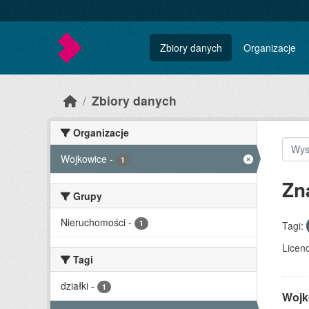
Skip to main content
Zbiory danych
Organizacje
Zbiory danych
Organizacje
Wojkowice
-
1
Zn
Grupy
Nieruchomości
-
1
Tagi:
Licenc
Tagi
działki
-
1
Wojk