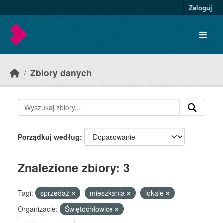
Skip to main content
Zaloguj
Zbiory danych
Porządkuj według
Znalezione zbiory: 3
Tagi:
sprzedaż
mieszkania
lokale
Organizacje:
Świętochłowice