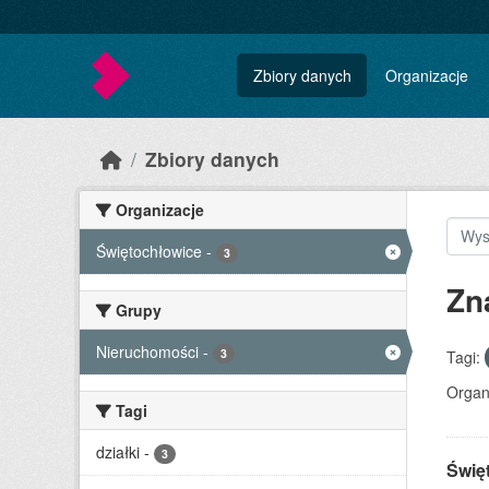
Skip to main content
Zbiory danych
Organizacje
Zbiory danych
Organizacje
Świętochłowice
-
3
Zn
Grupy
Nieruchomości
-
3
Tagi:
Organ
Tagi
działki
-
3
Świę