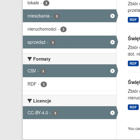
lokale
-
Zbiór
3
przet
mieszkania
-
3
RDF
nieruchomości
-
3
Świę
sprzedaż
-
3
Zbiór
dot. n
Formaty
RDF
CSV
-
3
Świę
RDF
-
3
Zbiór
nieruc
Licencje
RDF
CC-BY-4.0
-
3
You can