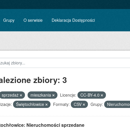
Grupy
O serwisie
Deklaracja Dostępności
alezione zbiory: 3
sprzedaż
mieszkania
Licencje:
CC-BY-4.0
izacje:
Świętochłowice
Formaty:
CSV
Grupy:
Nieruchomo
tochłowice: Nieruchomości sprzedane