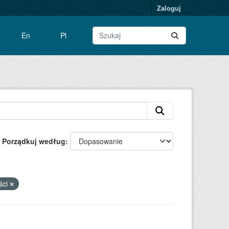
Zaloguj
En
Pl
Porządkuj według
ści