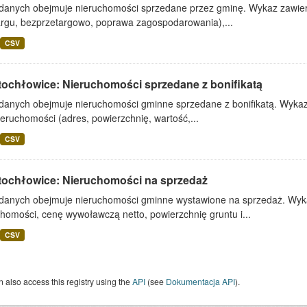
 danych obejmuje nieruchomości sprzedane przez gminę. Wykaz zawiera
argu, bezprzetargowo, poprawa zagospodarowania),...
CSV
tochłowice: Nieruchomości sprzedane z bonifikatą
 danych obejmuje nieruchomości gminne sprzedane z bonifikatą. Wykaz 
ieruchomości (adres, powierzchnię, wartość,...
CSV
tochłowice: Nieruchomości na sprzedaż
 danych obejmuje nieruchomości gminne wystawione na sprzedaż. Wykaz
homości, cenę wywoławczą netto, powierzchnię gruntu i...
CSV
 also access this registry using the
API
(see
Dokumentacja API
).