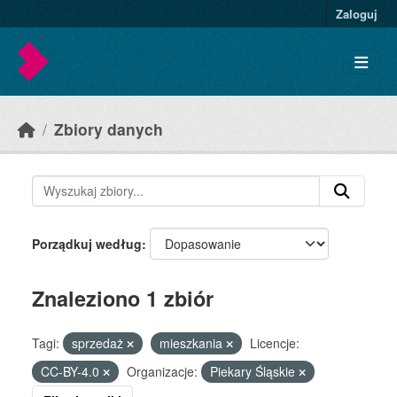
Skip to main content
Zaloguj
Zbiory danych
Porządkuj według
Znaleziono 1 zbiór
Tagi:
sprzedaż
mieszkania
Licencje:
CC-BY-4.0
Organizacje:
Piekary Śląskie