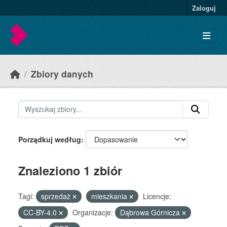
Skip to main content
Zaloguj
Zbiory danych
Porządkuj według
Znaleziono 1 zbiór
Tagi:
sprzedaż
mieszkania
Licencje:
CC-BY-4.0
Organizacje:
Dąbrowa Górnicza