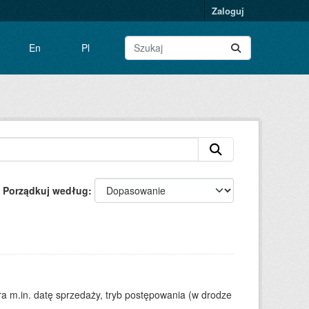
Zaloguj
En
Pl
Porządkuj według
 m.in. datę sprzedaży, tryb postępowania (w drodze