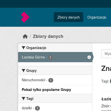
Skip to main content
Zbiory danych
Organizacje
Zbiory danych
Organizacje
Łaziska Górne
-
1
Zn
Grupy
Nieruchomości
-
1
Tagi:
Pokaż tylko popularne Grupy
Tagi
Łazi
Zbiór
działki
-
1