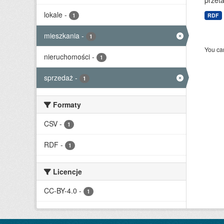
przet
lokale
-
1
RDF
mieszkania
-
1
You can
nieruchomości
-
1
sprzedaż
-
1
Formaty
CSV
-
1
RDF
-
1
Licencje
CC-BY-4.0
-
1