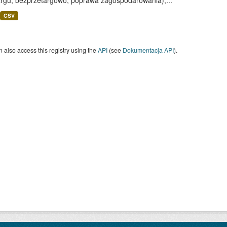
argu, bezprzetargowo, poprawa zagospodarowania),...
CSV
 also access this registry using the
API
(see
Dokumentacja API
).