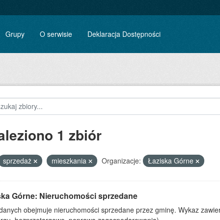
Grupy
O serwisie
Deklaracja Dostępności
aleziono 1 zbiór
sprzedaż
mieszkania
Organizacje:
Łaziska Górne
ska Górne: Nieruchomości sprzedane
 danych obejmuje nieruchomości sprzedane przez gminę. Wykaz zawiera