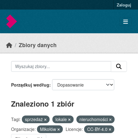
Skip to main content
Zaloguj
Zbiory danych
Porządkuj według
Znaleziono 1 zbiór
Tagi:
sprzedaż
lokale
nieruchomości
Organizacje:
Mikołów
Licencje:
CC-BY-4.0