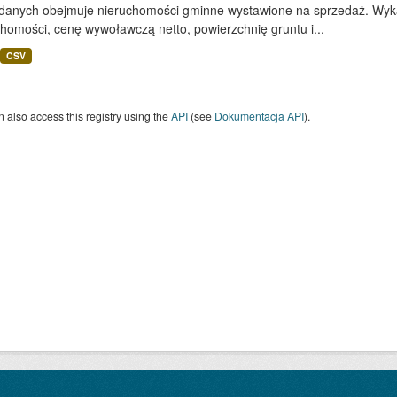
 danych obejmuje nieruchomości gminne wystawione na sprzedaż. Wykaz
homości, cenę wywoławczą netto, powierzchnię gruntu i...
CSV
 also access this registry using the
API
(see
Dokumentacja API
).