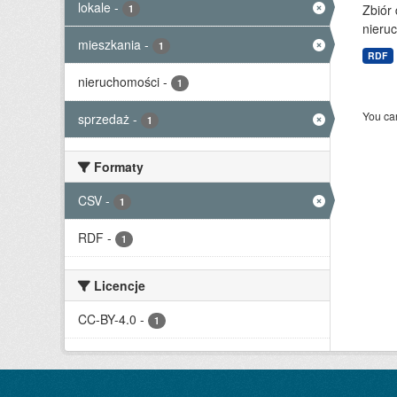
lokale
-
Zbiór
1
nieruc
mieszkania
-
1
RDF
nieruchomości
-
1
You can
sprzedaż
-
1
Formaty
CSV
-
1
RDF
-
1
Licencje
CC-BY-4.0
-
1