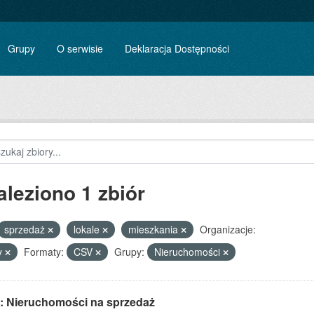
Grupy
O serwisie
Deklaracja Dostępności
aleziono 1 zbiór
sprzedaż
lokale
mieszkania
Organizacje:
y
Formaty:
CSV
Grupy:
Nieruchomości
: Nieruchomości na sprzedaż