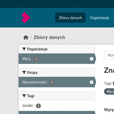
Skip to main content
Zbiory danych
Organizacje
Zbiory danych
Organizacje
Wyry
-
1
Zn
Grupy
Nieruchomości
-
1
Tagi:
Wyr
Tagi
działki
-
1
Wyry