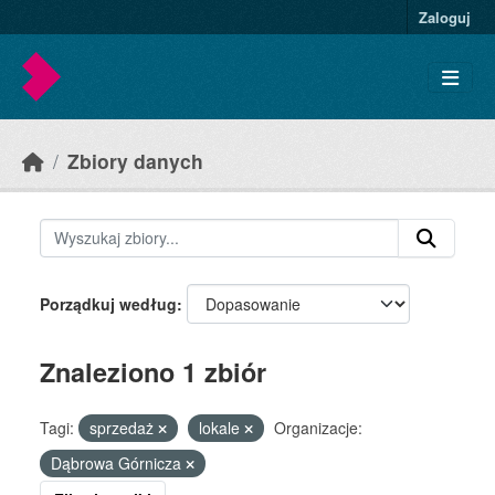
Skip to main content
Zaloguj
Zbiory danych
Porządkuj według
Znaleziono 1 zbiór
Tagi:
sprzedaż
lokale
Organizacje:
Dąbrowa Górnicza