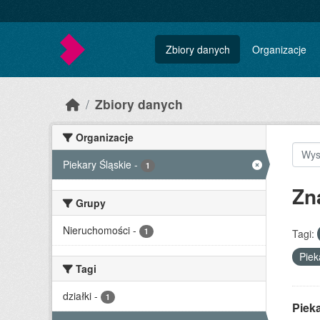
Skip to main content
Zbiory danych
Organizacje
Zbiory danych
Organizacje
Piekary Śląskie
-
1
Zn
Grupy
Nieruchomości
-
1
Tagi:
Piek
Tagi
działki
-
1
Piek