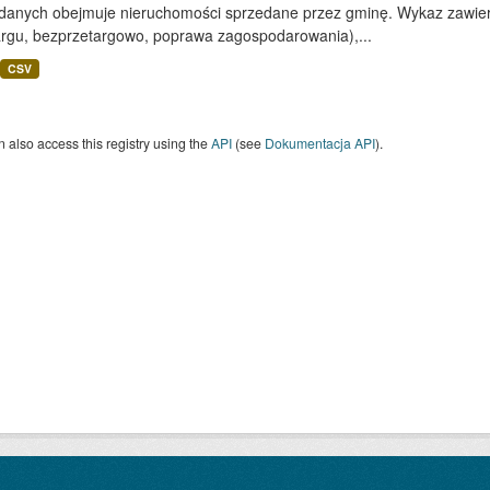
 danych obejmuje nieruchomości sprzedane przez gminę. Wykaz zawiera
argu, bezprzetargowo, poprawa zagospodarowania),...
CSV
 also access this registry using the
API
(see
Dokumentacja API
).