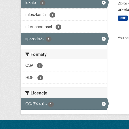
lokale
-
Zbiór
1
przet
mieszkania
-
1
RDF
nieruchomości
-
1
You can
sprzedaż
-
1
Formaty
CSV
-
1
RDF
-
1
Licencje
CC-BY-4.0
-
1