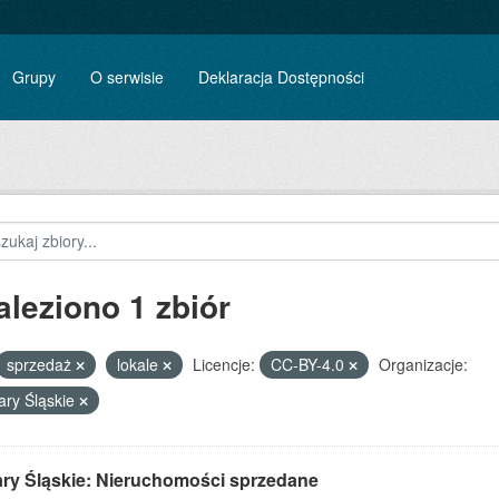
Grupy
O serwisie
Deklaracja Dostępności
aleziono 1 zbiór
sprzedaż
lokale
Licencje:
CC-BY-4.0
Organizacje:
ary Śląskie
ary Śląskie: Nieruchomości sprzedane