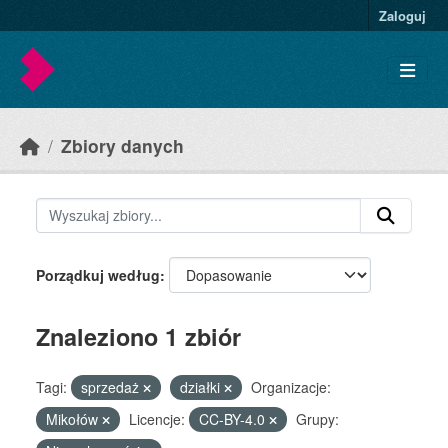
Skip to main content
Zaloguj
Zbiory danych
Porządkuj według
Znaleziono 1 zbiór
Tagi:
sprzedaż
działki
Organizacje:
Mikołów
Licencje:
CC-BY-4.0
Grupy: