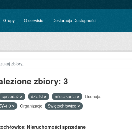
Grupy
O serwisie
Deklaracja Dostępności
alezione zbiory: 3
sprzedaż
działki
mieszkania
Licencje:
BY-4.0
Organizacje:
Świętochłowice
tochłowice: Nieruchomości sprzedane