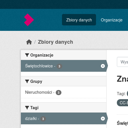
Skip to main content
Zbiory danych
Organizacje
Zbiory danych
Organizacje
Świętochłowice
-
3
Zn
Grupy
Nieruchomości
-
3
Tagi:
CC-
Tagi
działki
-
3
Świę