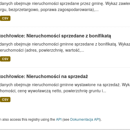
 danych obejmuje nieruchomości sprzedane przez gminę. Wykaz zawiera
argu, bezprzetargowo, poprawa zagospodarowania),...
CSV
tochłowice: Nieruchomości sprzedane z bonifikatą
 danych obejmuje nieruchomości gminne sprzedane z bonifikatą. Wykaz 
ieruchomości (adres, powierzchnię, wartość,...
CSV
tochłowice: Nieruchomości na sprzedaż
 danych obejmuje nieruchomości gminne wystawione na sprzedaż. Wykaz
homości, cenę wywoławczą netto, powierzchnię gruntu i...
CSV
 also access this registry using the
API
(see
Dokumentacja API
).