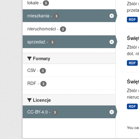
lokale
-
Zbiór
3
przet
mieszkania
-
3
RDF
nieruchomości
-
3
Świę
sprzedaż
-
3
Zbiór
dot. n
Formaty
RDF
CSV
-
3
Świę
RDF
-
3
Zbiór
nieruc
Licencje
RDF
CC-BY-4.0
-
3
You can