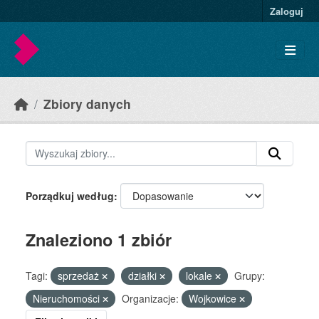
Skip to main content
Zaloguj
Zbiory danych
Porządkuj według
Znaleziono 1 zbiór
Tagi:
sprzedaż
działki
lokale
Grupy:
Nieruchomości
Organizacje:
Wojkowice