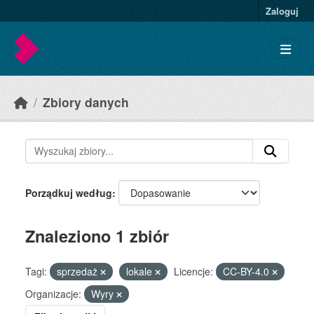
Skip to main content
Zaloguj
Zbiory danych
Porządkuj według
Znaleziono 1 zbiór
Tagi:
sprzedaż
lokale
Licencje:
CC-BY-4.0
Organizacje:
Wyry