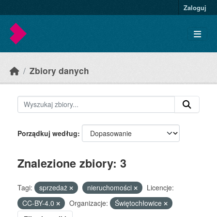
Skip to main content
Zaloguj
Zbiory danych
Porządkuj według
Znalezione zbiory: 3
Tagi:
sprzedaż
nieruchomości
Licencje:
CC-BY-4.0
Organizacje:
Świętochłowice