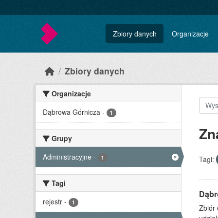
Skip to main content
Zbiory danych
Organizacje
Zbiory danych
Organizacje
Dąbrowa Górnicza
-
1
Zn
Grupy
Administracyjne
-
1
Tagi:
Tagi
Dąbr
rejestr
-
1
Zbiór