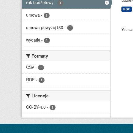
udziel
rok budżetowy
-
1
RDF
umowa
-
1
umowa powyżej130
-
1
You can
wydatki
-
1
Formaty
CSV
-
1
RDF
-
1
Licencje
CC-BY-4.0
-
1