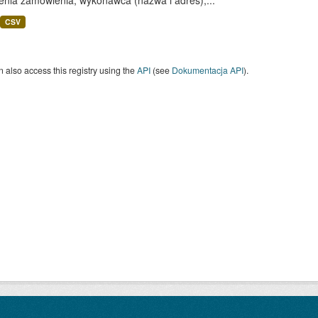
enia zamówienia, wykonawca (nazwa i adres),...
CSV
 also access this registry using the
API
(see
Dokumentacja API
).