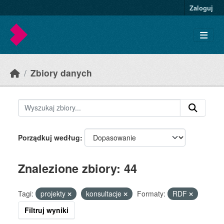
Skip to main content
Zaloguj
Zbiory danych
Porządkuj według
Znalezione zbiory: 44
Tagi:
projekty
konsultacje
Formaty:
RDF
Filtruj wyniki