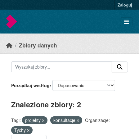
Skip to main content
Zaloguj
Zbiory danych
Porządkuj według
Znalezione zbiory: 2
Tagi:
projekty
konsultacje
Organizacje:
Tychy