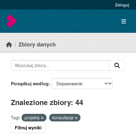
Skip to main content
Zaloguj
Zbiory danych
Porządkuj według
Znalezione zbiory: 44
Tagi:
projekty
konsultacje
Filtruj wyniki