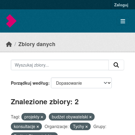
Skip to main content
Zaloguj
Zbiory danych
Porządkuj według
Znalezione zbiory: 2
Tagi:
projekty
budżet obywatelski
konsultacje
Organizacje:
Tychy
Grupy: