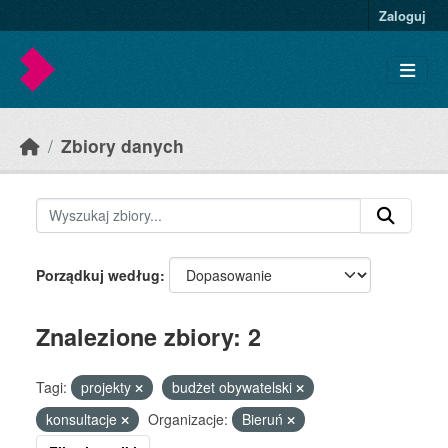
Skip to main content
Zaloguj
Zbiory danych
Porządkuj według
Znalezione zbiory: 2
Tagi:
projekty
budżet obywatelski
konsultacje
Organizacje:
Bieruń