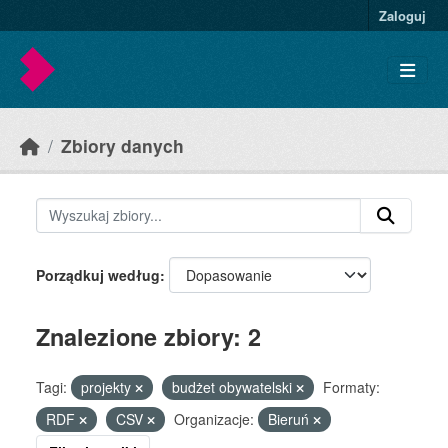
Skip to main content
Zaloguj
Zbiory danych
Porządkuj według
Znalezione zbiory: 2
Tagi:
projekty
budżet obywatelski
Formaty:
RDF
CSV
Organizacje:
Bieruń