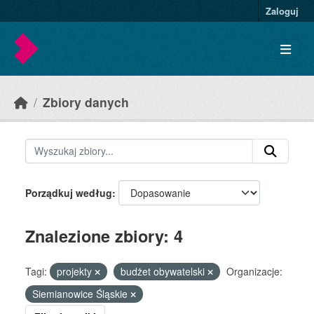
Skip to main content
Zaloguj
Zbiory danych
Porządkuj według
Znalezione zbiory: 4
Tagi:
projekty
budżet obywatelski
Organizacje:
Siemianowice Śląskie