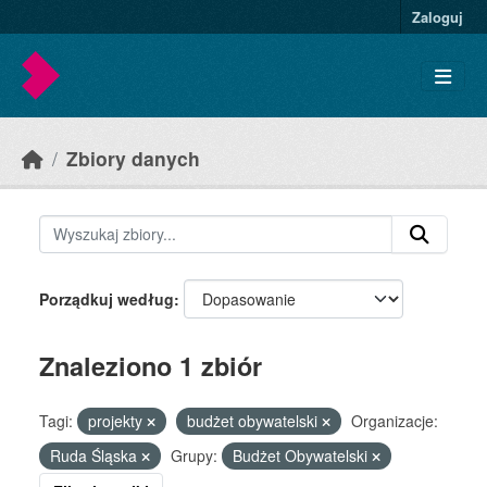
Skip to main content
Zaloguj
Zbiory danych
Porządkuj według
Znaleziono 1 zbiór
Tagi:
projekty
budżet obywatelski
Organizacje:
Ruda Śląska
Grupy:
Budżet Obywatelski