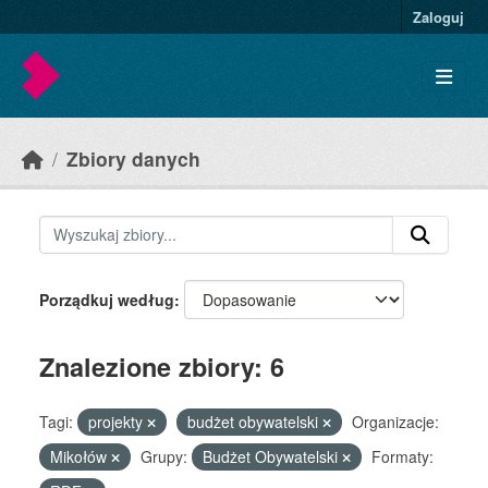
Skip to main content
Zaloguj
Zbiory danych
Porządkuj według
Znalezione zbiory: 6
Tagi:
projekty
budżet obywatelski
Organizacje:
Mikołów
Grupy:
Budżet Obywatelski
Formaty: