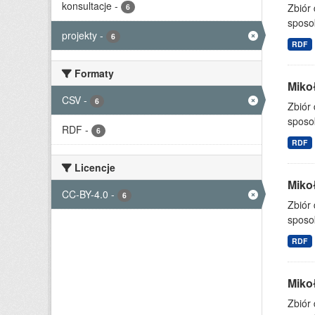
konsultacje
-
Zbiór
6
sposo
projekty
-
6
RDF
Formaty
Mikoł
CSV
-
6
Zbiór
sposo
RDF
-
6
RDF
Licencje
Mikoł
CC-BY-4.0
-
6
Zbiór
sposo
RDF
Mikoł
Zbiór