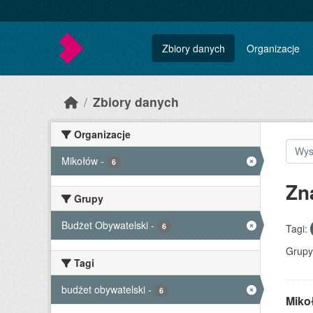
Skip to main content
Zbiory danych
Organizacje
Zbiory danych
Organizacje
Mikołów
-
6
Zn
Grupy
Budżet Obywatelski
-
6
Tagi:
Grupy
Tagi
budżet obywatelski
-
6
Mikoł