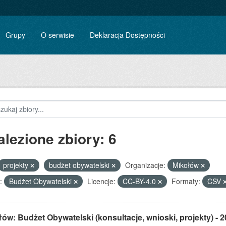
Grupy
O serwisie
Deklaracja Dostępności
alezione zbiory: 6
projekty
budżet obywatelski
Organizacje:
Mikołów
:
Budżet Obywatelski
Licencje:
CC-BY-4.0
Formaty:
CSV
ów: Budżet Obywatelski (konsultacje, wnioski, projekty) - 