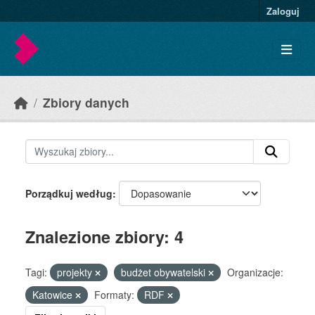
Skip to main content
Zaloguj
Zbiory danych
Porządkuj według
Znalezione zbiory: 4
Tagi:
projekty
budżet obywatelski
Organizacje:
Katowice
Formaty:
RDF