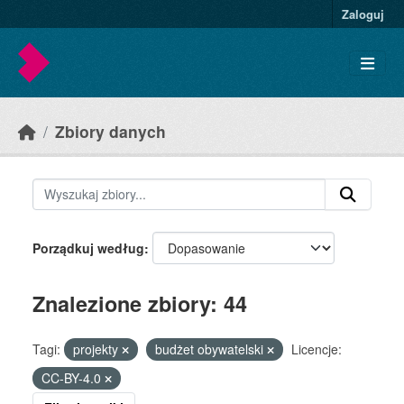
Skip to main content
Zaloguj
Zbiory danych
Porządkuj według
Znalezione zbiory: 44
Tagi:
projekty
budżet obywatelski
Licencje:
CC-BY-4.0