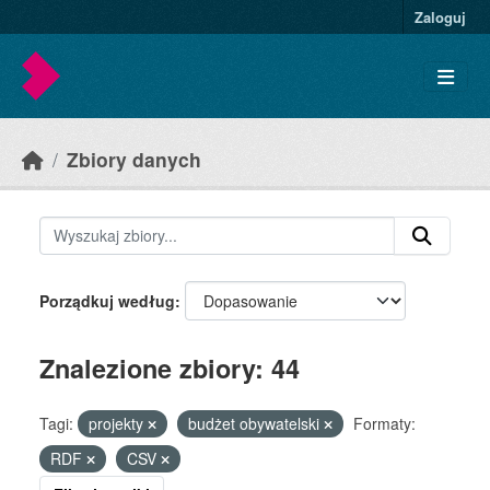
Skip to main content
Zaloguj
Zbiory danych
Porządkuj według
Znalezione zbiory: 44
Tagi:
projekty
budżet obywatelski
Formaty:
RDF
CSV