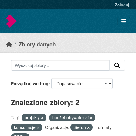
Skip to main content
Zaloguj
Zbiory danych
Porządkuj według
Znalezione zbiory: 2
Tagi:
projekty
budżet obywatelski
konsultacje
Organizacje:
Bieruń
Formaty: