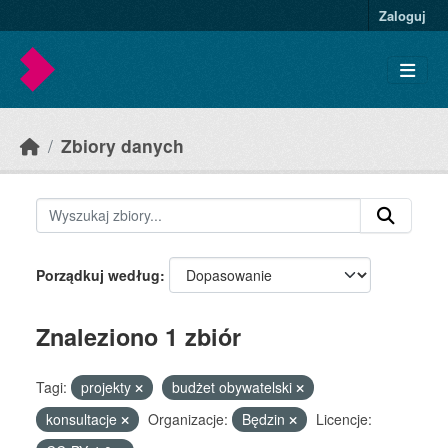
Skip to main content
Zaloguj
Zbiory danych
Porządkuj według
Znaleziono 1 zbiór
Tagi:
projekty
budżet obywatelski
konsultacje
Organizacje:
Będzin
Licencje: