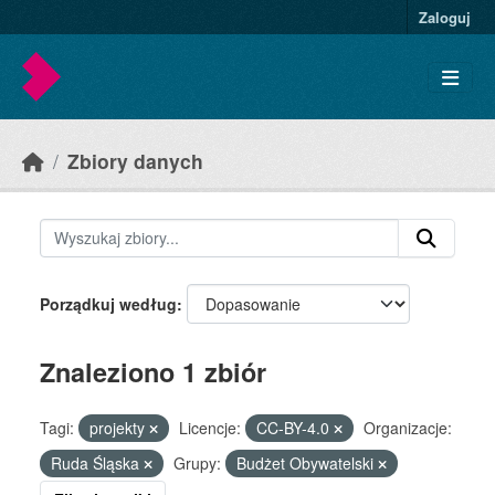
Skip to main content
Zaloguj
Zbiory danych
Porządkuj według
Znaleziono 1 zbiór
Tagi:
projekty
Licencje:
CC-BY-4.0
Organizacje:
Ruda Śląska
Grupy:
Budżet Obywatelski